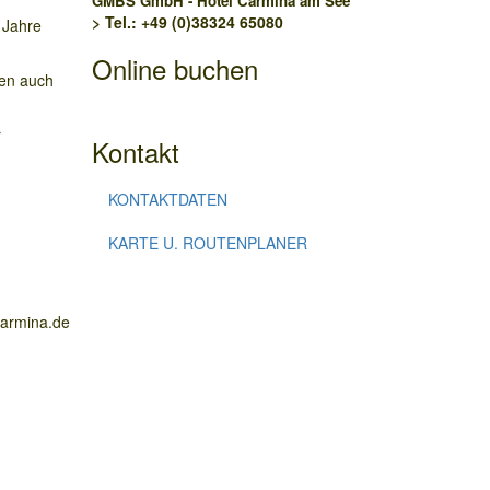
GMBS GmbH - Hotel Carmina am See
> Tel.: +49 (0)38324 65080
 Jahre
Online buchen
ten auch
r
Kontakt
KONTAKTDATEN
KARTE U. ROUTENPLANER
carmina.de