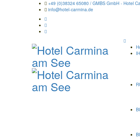
+49 (0)38324 65080 / GMBS GmbH - Hotel Car
info@hotel-carmina.de
H
I
R
B
B