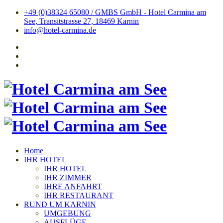
+49 (0)38324 65080 / GMBS GmbH - Hotel Carmina am
See, Transitstrasse 27, 18469 Karnin
info@hotel-carmina.de
Home
IHR HOTEL
IHR HOTEL
IHR ZIMMER
IHRE ANFAHRT
IHR RESTAURANT
RUND UM KARNIN
UMGEBUNG
AUSFLÜGE