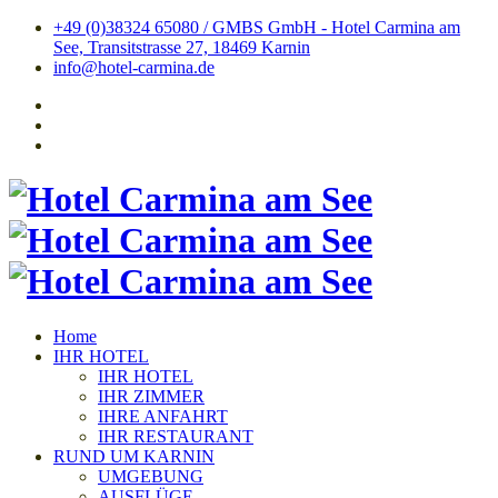
+49 (0)38324 65080 / GMBS GmbH - Hotel Carmina am
See, Transitstrasse 27, 18469 Karnin
info@hotel-carmina.de
Home
IHR HOTEL
IHR HOTEL
IHR ZIMMER
IHRE ANFAHRT
IHR RESTAURANT
RUND UM KARNIN
UMGEBUNG
AUSFLÜGE