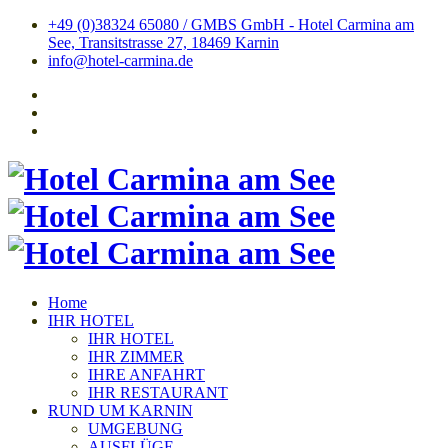
+49 (0)38324 65080 / GMBS GmbH - Hotel Carmina am
See, Transitstrasse 27, 18469 Karnin
info@hotel-carmina.de
Home
IHR HOTEL
IHR HOTEL
IHR ZIMMER
IHRE ANFAHRT
IHR RESTAURANT
RUND UM KARNIN
UMGEBUNG
AUSFLÜGE