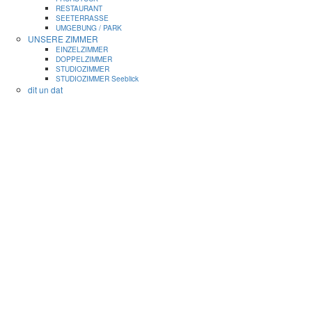
RESTAURANT
SEETERRASSE
UMGEBUNG / PARK
UNSERE ZIMMER
EINZELZIMMER
DOPPELZIMMER
STUDIOZIMMER
STUDIOZIMMER Seeblick
dit un dat